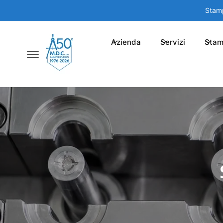
N
Stamp
T
E
A
I
C
Azienda
Servizi
Stam
O
N
T
E
N
U
T
I