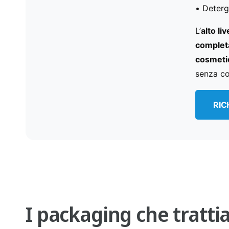
• Deterg
L’
alto liv
complet
cosmeti
senza c
RIC
I packaging che tratt