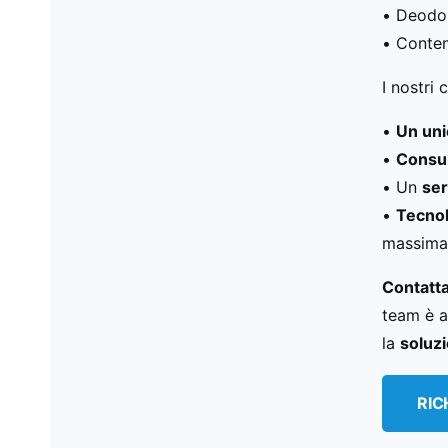
• Deodo
• Conten
I nostri 
•
Un uni
•
Consul
• Un
ser
•
Tecnol
massim
Contatta
team è a
la
soluzi
RIC