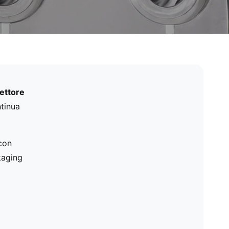
settore
ntinua
con
kaging