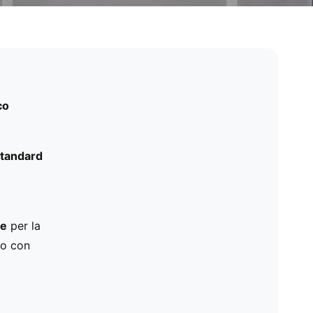
co
standard
le
per la
do con