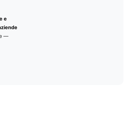
e e
 aziende
re —