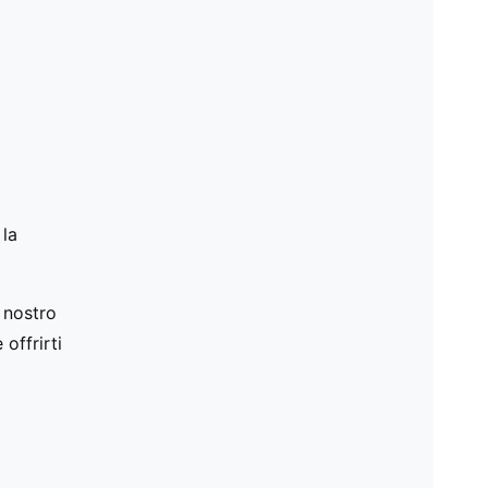
 la
il nostro
offrirti