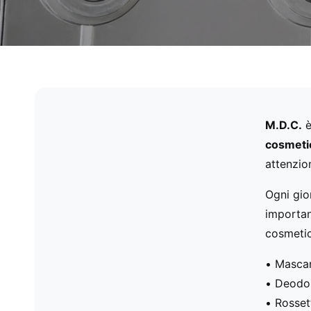
M.D.C.
è
cosmeti
attenzion
Ogni gi
importan
cosmetic
• Masca
• Deodo
• Rosset