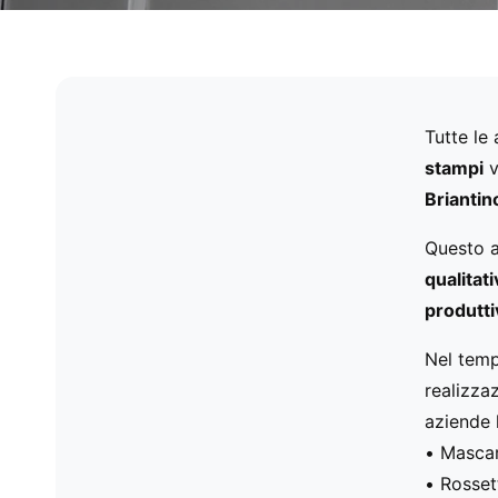
Tutte le 
stampi
v
Briantin
Questo a
qualitat
produtti
Nel temp
realizza
aziende 
• Masca
• Rosset