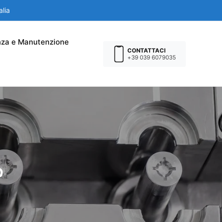
alia
nza e Manutenzione
CONTATTACI
+39 039 6079035
o