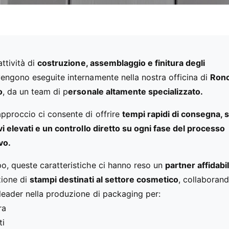
attività di
costruzione, assemblaggio e finitura degli
engono eseguite internamente nella nostra officina di
Ron
o
, da un team di p
ersonale altamente specializzato.
pproccio ci consente di offrire
tempi rapidi di consegna, 
ivi elevati e un controllo diretto su ogni fase del processo
vo.
o, queste caratteristiche ci hanno reso un
partner affidabi
zione di
stampi destinati al settore cosmetico
, collaboran
leader nella produzione di packaging per:
ra
ti