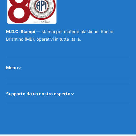
M.D.C. Stampi
— stampi per materie plastiche. Ronco
Briantino (MB), operativi in tutta Italia.
Menu
Supporto da un nostro esperto
M
e