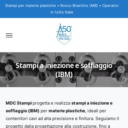
N
Stampi per materie plastiche • Ronco Briantino (MB) • Operativi
T
E
in tutta Italia
A
I
C
O
N
T
E
N
U
T
I
Stampi a iniezione e soffiaggio
(IBM)
MDC Stampi
progetta e realizza
stampi a iniezione e
soffiaggio (IBM)
per
materie plastiche
, ideali per
contenitori cavi ad alta precisione e finitura. Seguiamo il
progetto dalla progettazione alla costruzione, fino a